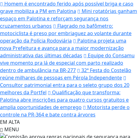
Homem é encontrado ferido após possível briga e caso
grave mobiliza a PM em Palotina
Mini rotatórias ganham
espaço em Palotina e reforçam segurança nos
cruzamentos urbanos
Flagrado no bafômetro:
motociclista é preso por embriaguez ao volante durante
operação da Polícia Rodoviária
Palotina projeta uma
nova Prefeitura e avança para a maior modernização
administrativa das últimas décadas
Equipe do Consamu
vive momento pra lá de especial com parto realizado
dentro de ambulância na BR-277
32ª Festa do Costelão
reúne milhares de pessoas em Pérola Independente
Consultor patrimonial entra para o seleto grupo dos 20
melhores da Portfel
Qualificação que transforma:
Palotina abre inscrições para quatro cursos gratuitos e
amplia oportunidades de emprego
Motorista perde o
controle na PR-364 e bate contra árvores
EM ALTA
MENU