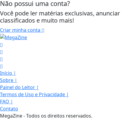
Não possui uma conta?
Você pode ler matérias exclusivas, anunciar
classificados e muito mais!
Criar minha conta
Início
|
Sobre
|
Painel do Leitor
|
Termos de Uso e Privacidade
|
FAQ
|
Termos de Uso e Privacidade
Contato
Esse site utiliza cookies para melhorar sua
MegaZine - Todos os direitos reservados.
experiência de navegação. Ao continuar o acesso,
entendemos que você concorda com nossos Termos
de Uso e Privacidade.