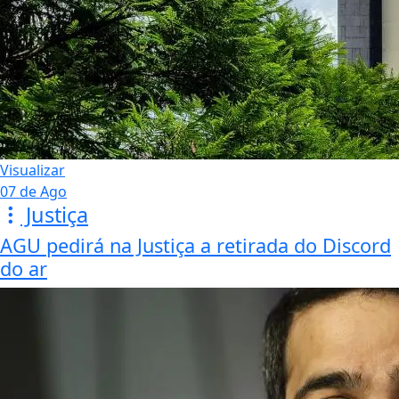
Visualizar
07 de Ago
Justiça
AGU pedirá na Justiça a retirada do Discord
do ar