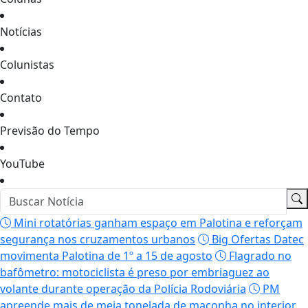
Notícias
Colunistas
Contato
Previsão do Tempo
YouTube
Mini rotatórias ganham espaço em Palotina e reforçam
segurança nos cruzamentos urbanos
Big Ofertas Datec
movimenta Palotina de 1º a 15 de agosto
Flagrado no
bafômetro: motociclista é preso por embriaguez ao
volante durante operação da Polícia Rodoviária
PM
apreende mais de meia tonelada de maconha no interior