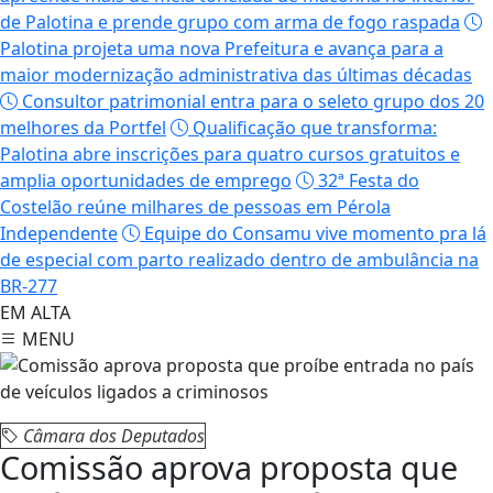
de Palotina e prende grupo com arma de fogo raspada
Palotina projeta uma nova Prefeitura e avança para a
maior modernização administrativa das últimas décadas
Consultor patrimonial entra para o seleto grupo dos 20
melhores da Portfel
Qualificação que transforma:
Palotina abre inscrições para quatro cursos gratuitos e
amplia oportunidades de emprego
32ª Festa do
Costelão reúne milhares de pessoas em Pérola
Independente
Equipe do Consamu vive momento pra lá
de especial com parto realizado dentro de ambulância na
BR-277
EM ALTA
MENU
Câmara dos Deputados
Comissão aprova proposta que