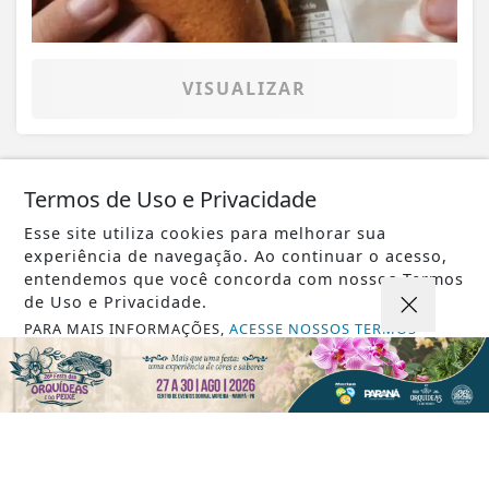
VISUALIZAR
Termos de Uso e Privacidade
08 DE AGO
POLICIAL
PM apreende cocaína, maconha e
Esse site utiliza cookies para melhorar sua
experiência de navegação. Ao continuar o acesso,
dinheiro em suposto ponto de tráfico
entendemos que você concorda com nossos Termos
de Uso e Privacidade.
PARA MAIS INFORMAÇÕES,
ACESSE NOSSOS TERMOS
CLICANDO AQUI
PROSSEGUIR