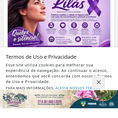
Termos de Uso e Privacidade
VISUALIZAR
Esse site utiliza cookies para melhorar sua
experiência de navegação. Ao continuar o acesso,
entendemos que você concorda com nossos Termos
de Uso e Privacidade.
PARA MAIS INFORMAÇÕES,
ACESSE NOSSOS TERMOS
06 DE AGO
CLICANDO AQUI
AGRO
Maripá abre inscrições para o maior
PROSSEGUIR
seminário da piscicultura paranaense