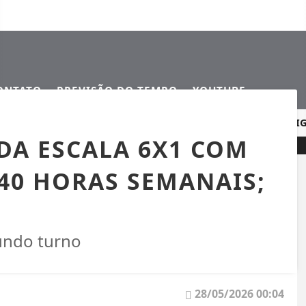
ONTATO
PREVISÃO DO TEMPO
YOUTUBE
 REFORÇAM SEGURANÇA NOS CRUZAMENTOS URBANOS
BIG 
DA ESCALA 6X1 COM
40 HORAS SEMANAIS;
undo turno
28/05/2026 00:04