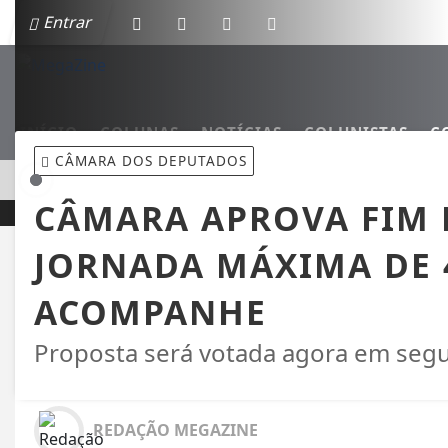
Entrar
INÍCIO
COLUNAS
NOTÍCIAS
COLUNISTAS
C
CÂMARA DOS DEPUTADOS
EM ALTA
MINI ROTATÓRIAS GANHAM ESPAÇO EM PALOTINA E
CÂMARA APROVA FIM 
JORNADA MÁXIMA DE 
ACOMPANHE
Proposta será votada agora em seg
REDAÇÃO MEGAZINE