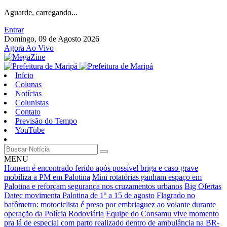
Aguarde, carregando...
Entrar
Domingo, 09 de Agosto 2026
Agora Ao Vivo
Início
Colunas
Notícias
Colunistas
Contato
Previsão do Tempo
YouTube
MENU
Homem é encontrado ferido após possível briga e caso grave
mobiliza a PM em Palotina
Mini rotatórias ganham espaço em
Palotina e reforçam segurança nos cruzamentos urbanos
Big Ofertas
Datec movimenta Palotina de 1º a 15 de agosto
Flagrado no
bafômetro: motociclista é preso por embriaguez ao volante durante
operação da Polícia Rodoviária
Equipe do Consamu vive momento
pra lá de especial com parto realizado dentro de ambulância na BR-