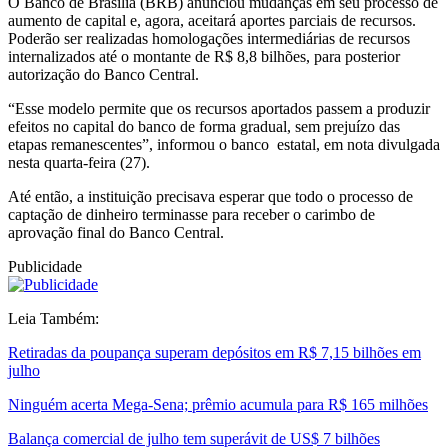
O Banco de Brasília (BRB) anunciou mudanças em seu processo de
aumento de capital e, agora, aceitará aportes parciais de recursos.
Poderão ser realizadas homologações intermediárias de recursos
internalizados até o montante de R$ 8,8 bilhões, para posterior
autorização do Banco Central.
“Esse modelo permite que os recursos aportados passem a produzir
efeitos no capital do banco de forma gradual, sem prejuízo das
etapas remanescentes”, informou o banco estatal, em nota divulgada
nesta quarta-feira (27).
Até então, a instituição precisava esperar que todo o processo de
captação de dinheiro terminasse para receber o carimbo de
aprovação final do Banco Central.
Publicidade
Leia Também:
Retiradas da poupança superam depósitos em R$ 7,15 bilhões em
julho
Ninguém acerta Mega-Sena; prêmio acumula para R$ 165 milhões
Balança comercial de julho tem superávit de US$ 7 bilhões