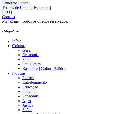
Painel do Leitor
|
Termos de Uso e Privacidade
|
FAQ
|
Contato
MegaZine - Todos os direitos reservados.
/ MegaZine
Início
Colunas
Geral
Economia
Saúde
Seu Direito
Bastidores| Coluna Política
Notícias
Política
Entretenimento
Educação
Policial
Economia
Agro
Justiça
Saúde