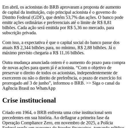
Em abril, os acionistas do BRB aprovaram a proposta de aumento
de capital da instituição, cujo principal acionista é o governo do
Distrito Federal (GDF), que detém 53,7% das ações. O banco pode
emitir ações ordinárias e preferenciais até o limite de R$ 8,81
bilhões. Cada ação será emitida por R$ 5,36 no mercado, para
subscrição privada.
Com isso, a expectativa é que o capital social do banco passe dos
atuais R$ 2,344 bilhões para, no mínimo, R$ 2,88 bilhões. Já o
máximo previsto chegaria a R$ 11,16 bilhões.
Outra mudança anunciada ontem é o aumento do prazo para compra
de novas ações para quem já é acionista. “Com o objetivo de
preservar o direito de todos os acionistas, independentemente de
exercerem ou não o direito de preferência, o prazo de exercício foi
prorrogado até 3 de junho”, informou o BRB. >> Siga o canal da
Agência Brasil no WhatsApp
Crise institucional
Criado em 1964, o BRB enfrenta uma crise institucional sem
precedentes em sua história. Ao deflagrar a primeira fase da
Operação Compliance Zero, em novembro de 2025, a Polícia
Federal expôs um esquema de fraudes financeiras, tornando público