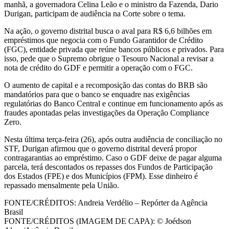
manhã, a governadora Celina Leão e o ministro da Fazenda, Dario
Durigan, participam de audiência na Corte sobre o tema.
Na ação, o governo distrital busca o aval para R$ 6,6 bilhões em
empréstimos que negocia com o Fundo Garantidor de Crédito
(FGC), entidade privada que reúne bancos públicos e privados. Para
isso, pede que o Supremo obrigue o Tesouro Nacional a revisar a
nota de crédito do GDF e permitir a operação com o FGC.
O aumento de capital e a recomposição das contas do BRB são
mandatórios para que o banco se enquadre nas exigências
regulatórias do Banco Central e continue em funcionamento após as
fraudes apontadas pelas investigações da Operação Compliance
Zero.
Nesta última terça-feira (26), após outra audiência de conciliação no
STF, Durigan afirmou que o governo distrital deverá propor
contragarantias ao empréstimo. Caso o GDF deixe de pagar alguma
parcela, terá descontados os repasses dos Fundos de Participação
dos Estados (FPE) e dos Municípios (FPM). Esse dinheiro é
repassado mensalmente pela União.
FONTE/CRÉDITOS:
Andreia Verdélio – Repórter da Agência
Brasil
FONTE/CRÉDITOS (IMAGEM DE CAPA):
© Joédson