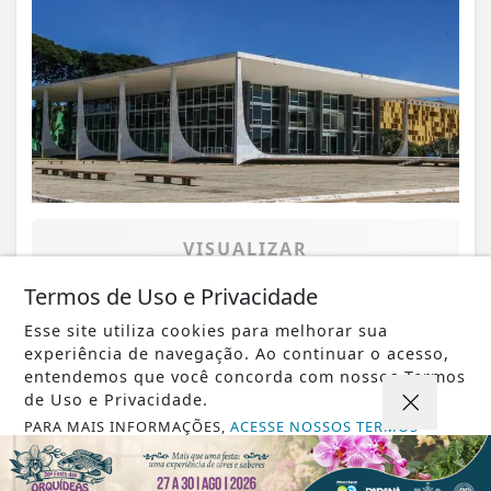
VISUALIZAR
Termos de Uso e Privacidade
Esse site utiliza cookies para melhorar sua
experiência de navegação. Ao continuar o acesso,
07 DE AGO
JUSTIÇA
entendemos que você concorda com nossos Termos
STF muda decisão de Moraes e reduz
de Uso e Privacidade.
pena de condenada por 8 de janeiro
PARA MAIS INFORMAÇÕES,
ACESSE NOSSOS TERMOS
CLICANDO AQUI
PROSSEGUIR